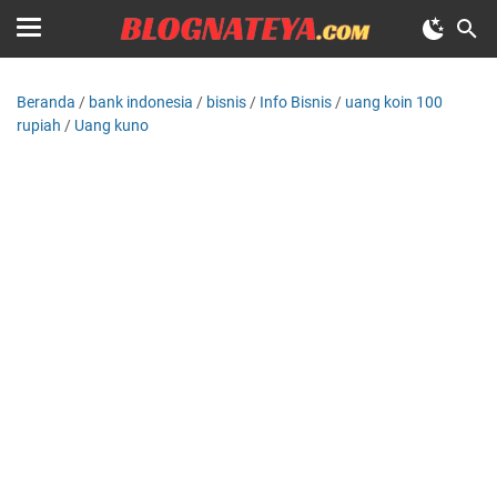
Beranda
/
bank indonesia
/
bisnis
/
Info Bisnis
/
uang koin 100
rupiah
/
Uang kuno