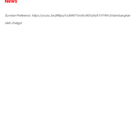
News
Sumber Preferensi: https://youtu.be/jRNpqYccMNY?si=j9uWDnj9y81tYYR4 di kembangkan
oleh chatgpt