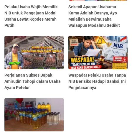
Pelaku Usaha Wajib Memiliki
Sekecil Apapun Usahamu
NIB untuk Pengajuan Modal
Kamu Adalah Bosnya, Ayo
Usaha Lewat Kopdes Merah
Mulailah Berwirausaha
Putih
Walaupun Modalmu Sedikit
Perjalanan Sukses Bapak
Waspada! Pelaku Usaha Tanpa
Amirudin Tohopi dalam Usaha
NIB Berisiko Hadapi Sanksi, Ini
Ayam Petelur
Penjelasannya