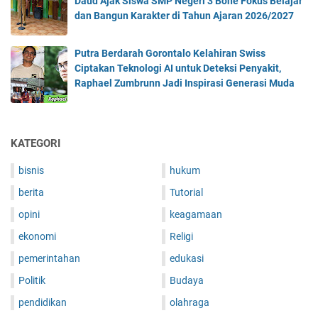
Daud Ajak Siswa SMP Negeri 3 Bone Fokus Belajar
dan Bangun Karakter di Tahun Ajaran 2026/2027
Putra Berdarah Gorontalo Kelahiran Swiss
Ciptakan Teknologi AI untuk Deteksi Penyakit,
Raphael Zumbrunn Jadi Inspirasi Generasi Muda
KATEGORI
bisnis
hukum
berita
Tutorial
opini
keagamaan
ekonomi
Religi
pemerintahan
edukasi
Politik
Budaya
pendidikan
olahraga