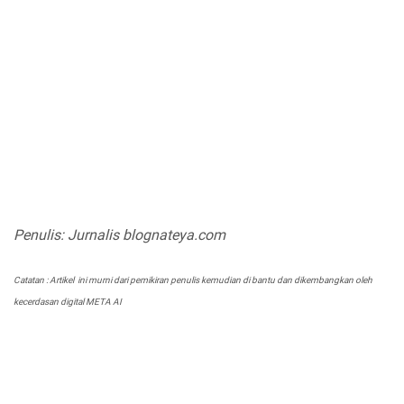
Penulis: Jurnalis blognateya.com
Catatan : Artikel ini murni dari pemikiran penulis kemudian di bantu dan dikembangkan oleh
kecerdasan digital META AI