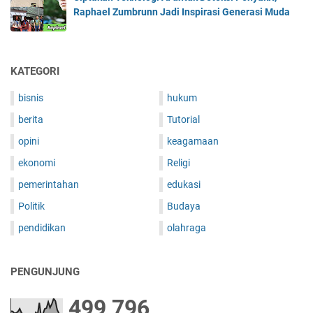
a
Raphael Zumbrunn Jadi Inspirasi Generasi Muda
p
a
A
l
KATEGORI
a
m
bisnis
hukum
i
berita
Tutorial
B
e
opini
keagamaan
r
ekonomi
Religi
k
u
pemerintahan
edukasi
a
Politik
Budaya
l
i
pendidikan
olahraga
t
a
PENGUNJUNG
s
d
499,796
a