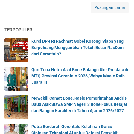
O
Postingan Lama
B
O
N
TERPOPULER
G
O
Kursi DPR RI Rachmat Gobel Kosong, Siapa yang
L
Berpeluang Menggantikan Tokoh Besar NasDem
I
dari Gorontalo?
K
O
M
Qori Tuna Netra Asal Bone Bolango Ukir Prestasi di
O
MTQ Provinsi Gorontalo 2026, Wahyu Maele Raih
M
Juara III
i
n
Mewakili Camat Bone, Kasie Pemerintahan Andris
y
Daud Ajak Siswa SMP Negeri 3 Bone Fokus Belajar
a
dan Bangun Karakter di Tahun Ajaran 2026/2027
k
K
e
Putra Berdarah Gorontalo Kelahiran Swiss
l
Ciptakan Teknologi AI untuk Deteksi Penyakit,