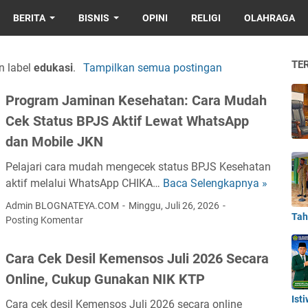
BERITA
BISNIS
OPINI
RELIGI
OLAHRAGA
TE
n label
edukasi
.
Tampilkan semua postingan
Program Jaminan Kesehatan: Cara Mudah
Cek Status BPJS Aktif Lewat WhatsApp
dan Mobile JKN
Pelajari cara mudah mengecek status BPJS Kesehatan
aktif melalui WhatsApp CHIKA…
Baca Selengkapnya »
P
r
Admin BLOGNATEYA.COM
Minggu, Juli 26, 2026
o
Tah
Posting Komentar
g
r
Cara Cek Desil Kemensos Juli 2026 Secara
a
Online, Cukup Gunakan NIK KTP
m
J
Ist
Cara cek desil Kemensos Juli 2026 secara online