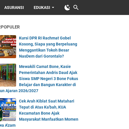
ASURANSI
EDUKASI
RPOPULER
Kursi DPR RI Rachmat Gobel
Kosong, Siapa yang Berpeluang
Menggantikan Tokoh Besar
NasDem dari Gorontalo?
Mewakili Camat Bone, Kasie
Pemerintahan Andris Daud Ajak
Siswa SMP Negeri 3 Bone Fokus
Belajar dan Bangun Karakter di
un Ajaran 2026/2027
Cek Arah Kiblat Saat Matahari
Tepat di Atas Ka'bah, KUA
Kecamatan Bone Ajak
Masyarakat Manfaatkan Momen
iwa A'zam