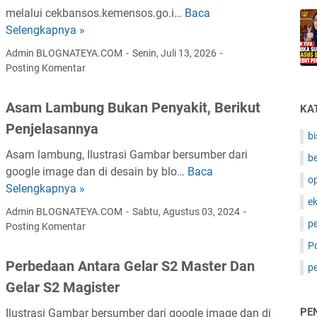
a
melalui cekbansos.kemensos.go.i…
Baca
C
m
Selengkapnya »
a
i
r
Admin BLOGNATEYA.COM
Senin, Juli 13, 2026
n
a
Posting Komentar
a
C
n
e
Asam Lambung Bukan Penyakit, Berikut
KA
K
k
Penjelasannya
e
D
bi
s
e
Asam lambung, Ilustrasi Gambar bersumber dari
be
e
s
google image dan di desain by blo…
Baca
A
h
op
i
Selengkapnya »
s
a
l
e
a
Admin BLOGNATEYA.COM
Sabtu, Agustus 03, 2024
t
K
m
p
Posting Komentar
a
e
L
n
Po
m
a
:
Perbedaan Antara Gelar S2 Master Dan
p
e
m
C
Gelar S2 Magister
n
b
a
s
u
PE
Ilustrasi Gambar bersumber dari google image dan di
r