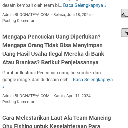
o
n
desain kembali oleh team bl…
Baca Selengkapnya »
P
a
s
g
e
M
Admin BLOGNATEYA.COM
J
Selasa, Juni 18, 2024
B
r
u
Posting Komentar
u
u
b
d
l
k
e
a
i
Mengapa Pencucian Uang Diperlukan?
a
d
h
2
Mengapa Orang Tidak Bisa Menyimpan
n
a
C
0
P
Uang Hasil Usaha Ilegal Mereka di Bank
a
e
2
e
n
k
Atau Brankas? Berikut Penjelasannya
6
n
A
S
S
y
Gambar Ilustrasi Pencucian uang bersumber dari
n
t
e
a
google image, dan di desain oleh…
Baca Selengkapnya
M
t
a
c
k
»
e
a
t
a
i
n
r
u
Admin BLOGNATEYA.COM
Kamis, April 11, 2024
r
t
g
a
s
Posting Komentar
a
,
a
G
B
O
B
p
e
P
Cara Melestarikan Laut Ala Team Mancing
n
e
a
l
J
l
Ohu Fishing untuk Kesejahteraan Para
r