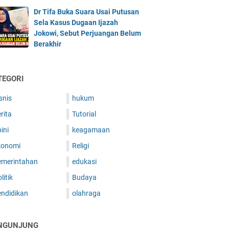
Dr Tifa Buka Suara Usai Putusan
Sela Kasus Dugaan Ijazah
Jokowi, Sebut Perjuangan Belum
Berakhir
TEGORI
snis
hukum
rita
Tutorial
ini
keagamaan
konomi
Religi
emerintahan
edukasi
litik
Budaya
endidikan
olahraga
NGUNJUNG