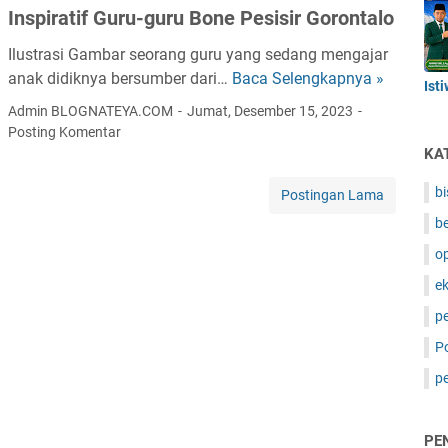
Inspiratif Guru-guru Bone Pesisir Gorontalo
n
B
Ilustrasi Gambar seorang guru yang sedang mengajar
a
anak didiknya bersumber dari…
Baca Selengkapnya »
M
Ist
h
e
Admin BLOGNATEYA.COM
Jumat, Desember 15, 2023
a
n
Posting Komentar
g
g
KA
i
e
a
bi
Postingan Lama
n
d
a
be
a
n
op
n
g
H
e
P
a
p
a
r
r
Po
u
a
G
p
T
u
o
r
k
PE