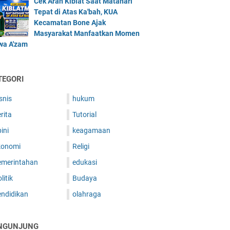
Cek Arah Kiblat Saat Matahari
Tepat di Atas Ka'bah, KUA
Kecamatan Bone Ajak
Masyarakat Manfaatkan Momen
iwa A'zam
TEGORI
snis
hukum
rita
Tutorial
ini
keagamaan
konomi
Religi
emerintahan
edukasi
litik
Budaya
endidikan
olahraga
NGUNJUNG