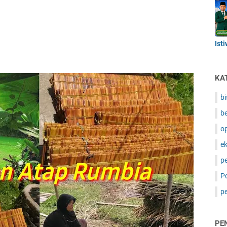
Ist
KA
bi
be
op
e
p
Po
p
PE