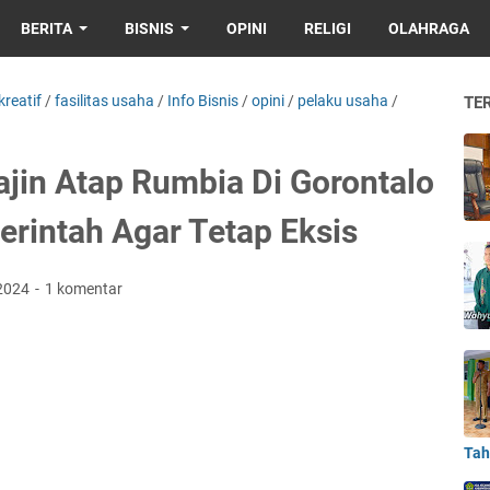
BERITA
BISNIS
OPINI
RELIGI
OLAHRAGA
reatif
/
fasilitas usaha
/
Info Bisnis
/
opini
/
pelaku usaha
/
TE
jin Atap Rumbia Di Gorontalo
erintah Agar Tetap Eksis
 2024
1 komentar
Tah