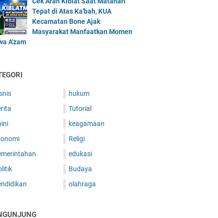
Cek Arah Kiblat Saat Matahari
Tepat di Atas Ka'bah, KUA
Kecamatan Bone Ajak
Masyarakat Manfaatkan Momen
iwa A'zam
TEGORI
snis
hukum
rita
Tutorial
ini
keagamaan
konomi
Religi
emerintahan
edukasi
litik
Budaya
endidikan
olahraga
NGUNJUNG