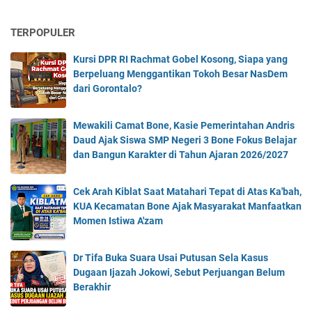
A
n
TERPOPULER
t
a
Kursi DPR RI Rachmat Gobel Kosong, Siapa yang
r
Berpeluang Menggantikan Tokoh Besar NasDem
a
dari Gorontalo?
K
e
a
Mewakili Camat Bone, Kasie Pemerintahan Andris
r
Daud Ajak Siswa SMP Negeri 3 Bone Fokus Belajar
i
dan Bangun Karakter di Tahun Ajaran 2026/2027
f
a
Cek Arah Kiblat Saat Matahari Tepat di Atas Ka'bah,
n
KUA Kecamatan Bone Ajak Masyarakat Manfaatkan
L
Momen Istiwa A'zam
o
k
a
Dr Tifa Buka Suara Usai Putusan Sela Kasus
l
Dugaan Ijazah Jokowi, Sebut Perjuangan Belum
d
Berakhir
a