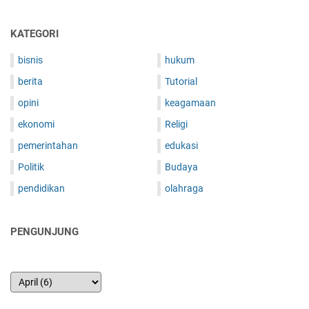
n
R
e
KATEGORI
g
bisnis
u
hukum
l
berita
Tutorial
a
opini
keagamaan
s
i
ekonomi
Religi
N
pemerintahan
edukasi
e
g
Politik
Budaya
a
pendidikan
olahraga
r
a
PENGUNJUNG