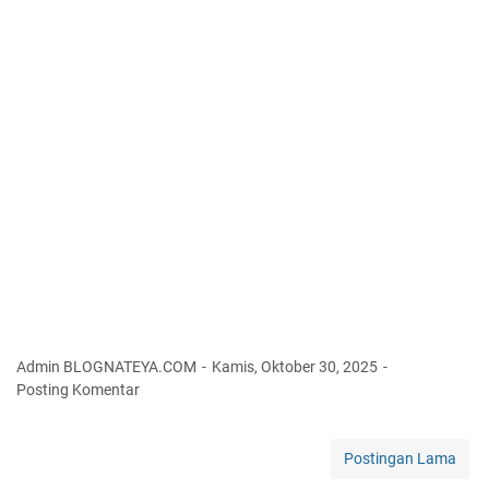
g
a
n
R
a
k
y
a
t
d
i
M
a
t
a
H
Admin BLOGNATEYA.COM
Kamis, Oktober 30, 2025
u
Posting Komentar
k
u
m
Postingan Lama
: