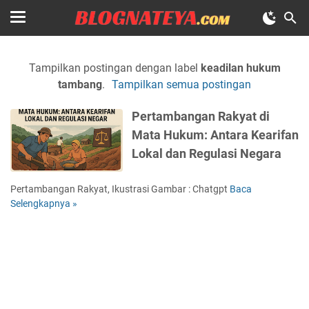
Tampilkan postingan dengan label
keadilan hukum
tambang
.
Tampilkan semua postingan
Pertambangan Rakyat di
Mata Hukum: Antara Kearifan
Lokal dan Regulasi Negara
Pertambangan Rakyat, Ikustrasi Gambar : Chatgpt
Baca
P
Selengkapnya »
e
r
t
a
m
b
a
n