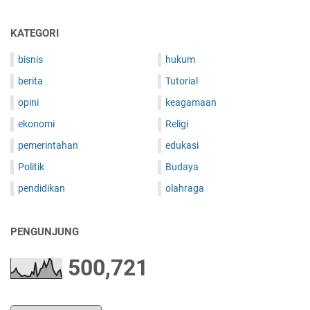
y
a
KATEGORI
n
g
bisnis
hukum
H
berita
Tutorial
a
n
opini
keagamaan
y
ekonomi
Religi
a
D
pemerintahan
edukasi
i
Politik
Budaya
j
u
pendidikan
olahraga
m
p
PENGUNJUNG
a
i
500,721
P
a
d
a