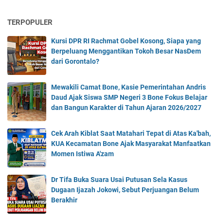
s
,
TERPOPULER
K
u
Kursi DPR RI Rachmat Gobel Kosong, Siapa yang
l
Berpeluang Menggantikan Tokoh Besar NasDem
i
dari Gorontalo?
n
e
r
Mewakili Camat Bone, Kasie Pemerintahan Andris
K
Daud Ajak Siswa SMP Negeri 3 Bone Fokus Belajar
h
dan Bangun Karakter di Tahun Ajaran 2026/2027
a
s
Cek Arah Kiblat Saat Matahari Tepat di Atas Ka'bah,
G
KUA Kecamatan Bone Ajak Masyarakat Manfaatkan
o
Momen Istiwa A'zam
r
o
n
Dr Tifa Buka Suara Usai Putusan Sela Kasus
t
Dugaan Ijazah Jokowi, Sebut Perjuangan Belum
a
Berakhir
l
o