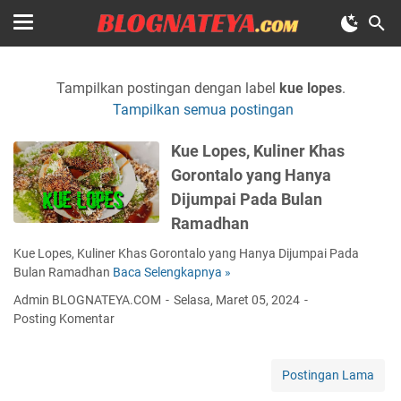
Tampilkan postingan dengan label
kue lopes
.
Tampilkan semua postingan
Kue Lopes, Kuliner Khas
Gorontalo yang Hanya
Dijumpai Pada Bulan
Ramadhan
Kue Lopes, Kuliner Khas Gorontalo yang Hanya Dijumpai Pada
Bulan Ramadhan
Baca Selengkapnya »
K
u
Admin BLOGNATEYA.COM
Selasa, Maret 05, 2024
e
Posting Komentar
L
o
p
Postingan Lama
e