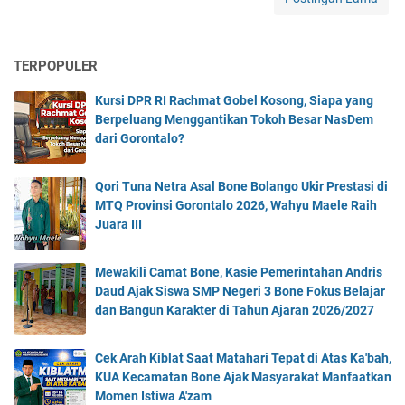
n
T
N
TERPOPULER
I
T
Kursi DPR RI Rachmat Gobel Kosong, Siapa yang
e
Berpeluang Menggantikan Tokoh Besar NasDem
r
dari Gorontalo?
h
a
d
Qori Tuna Netra Asal Bone Bolango Ukir Prestasi di
a
MTQ Provinsi Gorontalo 2026, Wahyu Maele Raih
p
Juara III
M
a
Mewakili Camat Bone, Kasie Pemerintahan Andris
r
Daud Ajak Siswa SMP Negeri 3 Bone Fokus Belajar
k
dan Bangun Karakter di Tahun Ajaran 2026/2027
a
s
O
Cek Arah Kiblat Saat Matahari Tepat di Atas Ka'bah,
P
KUA Kecamatan Bone Ajak Masyarakat Manfaatkan
M
Momen Istiwa A'zam