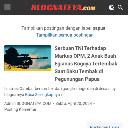
Tampilkan postingan dengan label
papua
.
Tampilkan semua postingan
Serbuan TNI Terhadap
Markas OPM, 2 Anak Buah
Egianus Kogoya Tertembak
Saat Baku Tembak di
Pegunungan Papua
Ilustrasi Gambar bersumber dari google image dan di desain by
blognateya
Baca Selengkapnya »
S
e
Admin BLOGNATEYA.COM
Sabtu, April 20, 2024
r
Posting Komentar
b
u
a
Postingan Lama