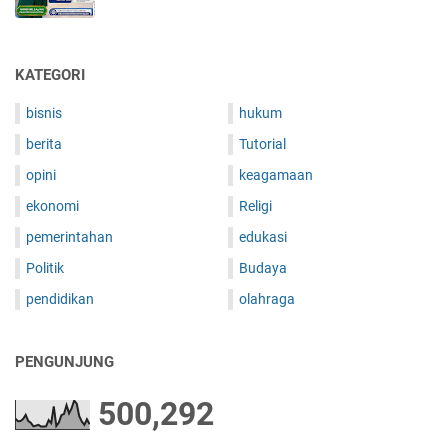
,
2
A
n
KATEGORI
a
k
bisnis
hukum
B
berita
Tutorial
u
a
opini
keagamaan
h
ekonomi
Religi
E
g
pemerintahan
edukasi
i
Politik
Budaya
a
n
pendidikan
olahraga
u
s
PENGUNJUNG
K
o
500,292
g
o
y