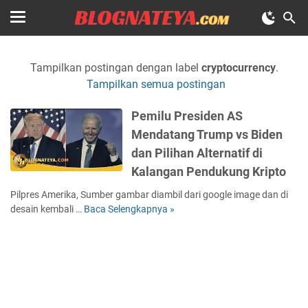
Tampilkan postingan dengan label
cryptocurrency
.
Tampilkan semua postingan
Pemilu Presiden AS
Mendatang Trump vs Biden
dan Pilihan Alternatif di
Kalangan Pendukung Kripto
Pilpres Amerika, Sumber gambar diambil dari google image dan di
desain kembali …
Baca Selengkapnya »
P
e
m
i
l
u
P