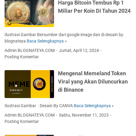
Harga Bitcoin Tembus Rp 1
y
e
r
a
Miliar Per Koin Di Tahun 2024
r
a
n
n
n
g
a
g
S
t
R
e
Ilustrasi Gambar Bersumber dari google image dan di desain by
i
e
b
blognateya
Baca Selengkapnya »
H
f
m
e
a
d
a
Admin BLOGNATEYA.COM
Jumat, April 12, 2024
n
r
i
j
Posting Komentar
a
g
K
a
r
a
a
T
Mengenal Memeland Token
n
B
l
i
y
i
a
Viral yang Akan Diluncurkan
o
a
t
n
n
di Binance
M
c
g
g
e
o
a
k
n
i
n
Ilustrasi Gambar : Desain By CANVA
Baca Selengkapnya »
M
o
g
n
P
e
k
Admin BLOGNATEYA.COM
Sabtu, November 11, 2023
e
T
e
n
B
Posting Komentar
n
e
n
g
a
d
m
d
e
g