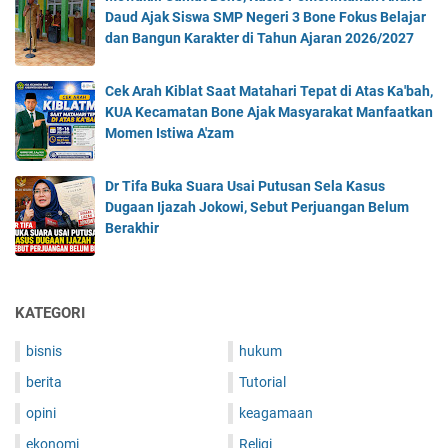
,
r
n
Daud Ajak Siswa SMP Negeri 3 Bone Fokus Belajar
a
a
0
y
j
dan Bangun Karakter di Tahun Ajaran 2026/2027
h
n
0
p
e
u
g
0
t
l
n
A
B
Cek Arah Kiblat Saat Matahari Tepat di Atas Ka'bah,
o
a
2
k
T
KUA Kecamatan Bone Ajak Masyarakat Manfaatkan
c
s
0
a
C
Momen Istiwa A'zam
u
a
2
n
S
r
n
4
D
e
r
n
Dr Tifa Buka Suara Usai Putusan Sela Kasus
i
n
e
y
Dugaan Ijazah Jokowi, Sebut Perjuangan Belum
l
i
n
a
Berakhir
u
l
c
B
n
a
y
e
c
i
d
r
u
$
i
i
KATEGORI
r
6
B
k
k
M
i
bisnis
hukum
u
a
i
n
t
n
berita
Tutorial
l
a
i
d
i
n
opini
keagamaan
n
i
a
c
i
B
ekonomi
Religi
r