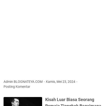
r
e
s
i
d
e
n
A
S
M
e
n
d
a
t
a
n
Admin BLOGNATEYA.COM
Kamis, Mei 23, 2024
g
Posting Komentar
T
r
Kisah Luar Biasa Seorang
u
Remaja Tiongkok Bagaimana
m