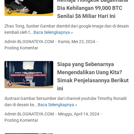
p
Dia Kehilangan 99,000 BTC
v
Senilai $6 Miliar Hari Ini
s
B
Zhao Tong, Sunber Gambar diambil dari google image dan di desain
i
kembali oleh t…
Baca Selengkapnya »
K
d
i
Admin BLOGNATEYA.COM
Kamis, Mei 23, 2024
e
s
Posting Komentar
n
a
d
h
a
Siapa yang Sebenarnya
L
n
u
Mengendalikan Uang Kita?
P
a
Simak Penjelasannya Berikut
i
r
l
ini
B
i
i
Ilustrasi Gambar bersumber dari channel youtube Timothy Ronald
h
a
dan di desain ke…
Baca Selengkapnya »
S
a
s
i
n
Admin BLOGNATEYA.COM
Minggu, April 14, 2024
a
a
A
Posting Komentar
S
p
l
e
a
t
o