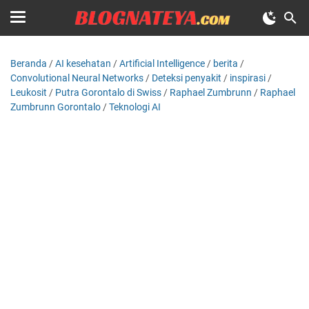
Beranda
/
AI kesehatan
/
Artificial Intelligence
/
berita
/
Convolutional Neural Networks
/
Deteksi penyakit
/
inspirasi
/
Leukosit
/
Putra Gorontalo di Swiss
/
Raphael Zumbrunn
/
Raphael
Zumbrunn Gorontalo
/
Teknologi AI